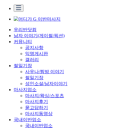
우리반닷컴
남자 이야기(게이썰/픽션)
커뮤니티
공지사항
익명게시판
갤러리
썰일기장
사우나/찜방 이야기
썰일기장
성인소설/남자이야기
마사지업소
마사지/왁싱/스포츠
마사지후기
묻고답하기
마사지동영상
국내이반업소
국내이반업소