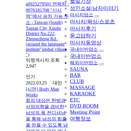
썰일기장
a0925279501 연락처 :
성인소설/남자이야기
0976181708 "신시
마사지업소
역"에서 승차 가능 주
마사지/왁싱/스포츠
소 : Taiwan (South)
Tainan City Xinshi
마사지후기
District No.222,
묻고답하기
Zhongzheng Rd.,
마사지동영상
(around the language
institute"global village
국내이반업소
")
국내이반업소
익명게시자 조회
해외이반업소
2,947
SAUNA
BAR
인기
CLUB
2022.03.25 대만
MASSAGE
[시먼] Body Map
KARAOKE
Works
ETC
회의 대상은 한방과
DVD ROOM
서양의학을 겸비한
Meeting Point
남성의 몸 컨디셔닝
여행정보
을 통해 남성의 힘줄
을 얻을 수 있도록 남