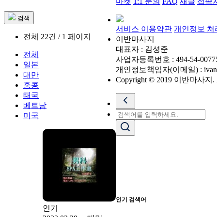
마켓
1:1 문의
FAQ
새글
접속
검색
서비스 이용약관
개인정보 처
전체 22건 / 1 페이지
이반마사지
대표자 : 김성준
전체
사업자등록번호 : 494-54-0077
일본
개인정보책임자(이메일) : ivanpl
대만
Copyright © 2019 이반마사지. All
홍콩
태국
베트남
미국
인기 검색어
인기