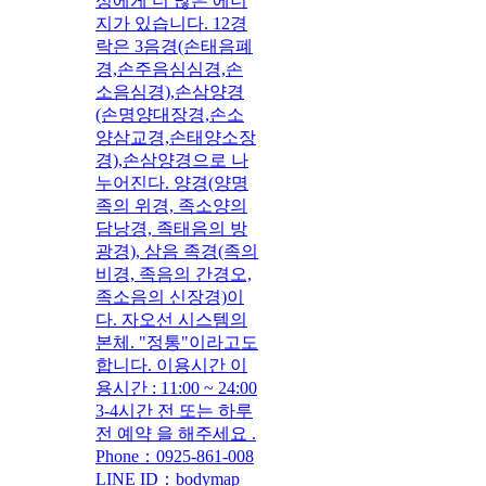
성에게 더 많은 에너
지가 있습니다. 12경
락은 3음경(손태음폐
경,손주음심심경,손
소음심경),손삼양경
(손명양대장경,손소
양삼교경,손태양소장
경),손삼양경으로 나
누어진다. 양경(양명
족의 위경, 족소양의
담낭경, 족태음의 방
광경), 삼음 족경(족의
비경, 족음의 간경오,
족소음의 신장경)이
다. 자오선 시스템의
본체. "정통"이라고도
합니다. 이용시간 이
용시간 : 11:00 ~ 24:00
3-4시간 전 또는 하루
전 예약 을 해주세요 .
Phone：0925-861-008
LINE ID：bodymap