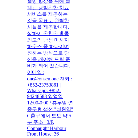
웰빙 향상을 위해 설
계된 광범위한 치료
서비스를 제공하는
것을 목표로 완벽한
시설을 제공합니다.
상하이 온천은 홍콩
최고의 남성 마사지
하우스 중 하나이며
원하는 방식으로 당
신을 캐어해 드릴 준
비가 되어 있습니다.
이메일 :
one@onsen.one 전화 :
+852-23753861 |
Whatsapp: +852-
94248588 영업일
12:00-0:00 / 휴무일 연
중무휴 섬선 "셩완역"
C출구에서 도보 약 5
분 주소 : 3/F,
Connaught Harbour
Front House, 36