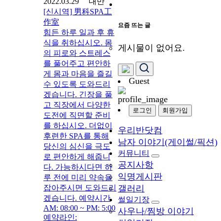
2022.03.29 대만
[신시역] 男科SPA工
作室
요즘 뜨는 글
힘든 하루 일과 후 휴
식을 취하십시오. 몸
게시물이 없어요.
의 피로와 스트레스
를 풀어주고 편안하
게 몸과 마음을 즐길
Guest
수 있도록 도와드리
겠습니다. 긴장을 풀
고 직장에서 다양한
로그인
회원가입
도전에 직면할 준비
를 하십시오. 더없이
우리반닷컴
후련한 SPA를 통해
남자 이야기(게이썰/픽션)
당신의 심신을 극도
커뮤니티
로 편안하게 해줍니
공지사항
다. 가능하시다면 하
익명게시판
루 전에 미리 약속을
잡아주시면 도와드리
갤러리
겠습니다. 예약시간
썰일기장
AM: 08:00 ~ PM: 5:00
사우나/찜방 이야기
예약라인: