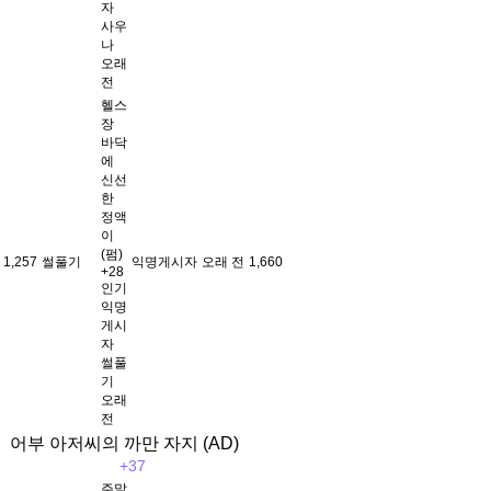
자
사우
나
오래
전
헬스
장
바닥
에
신선
한
정액
이
(펌)
1,257
썰풀기
익명게시자
오래 전
1,660
+28
인기
익명
게시
자
썰풀
기
오래
전
어부 아저씨의 까만 자지 (AD)
+37
주말