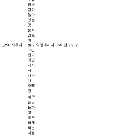
짐승
같이
놀수
있는
곳..
눈치
않보
며
사우나
익명게시자
오래 전
1,256
2,932
(펌)
+41
인기
익명
게시
자
사우
나
오래
전
이쪽
손님
들하
고
오픈
하게
되는
과정