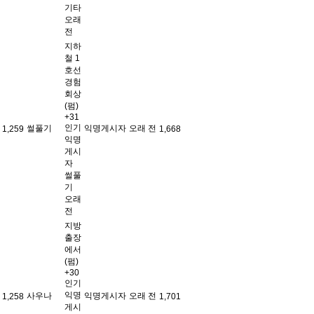
기타
오래
전
지하
철 1
호선
경험
회상
(펌)
+31
인기
썰풀기
익명게시자
오래 전
1,259
1,668
익명
게시
자
썰풀
기
오래
전
지방
출장
에서
(펌)
+30
인기
익명
사우나
익명게시자
오래 전
1,258
1,701
게시