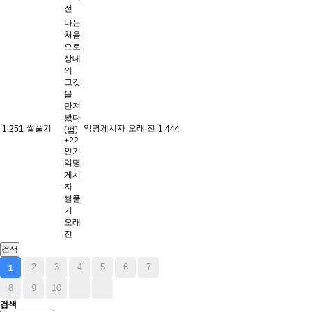
전
나는
처음
으로
상대
의
그것
을
만져
봤다
썰풀기
익명게시자
오래 전
1,251
1,444
(펌)
+22
인기
익명
게시
자
썰풀
기
오래
전
검색
2
3
4
5
6
7
1
8
9
10
검색