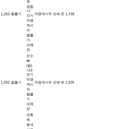
첫
경험
+7
썰풀기
익명게시자
오래 전
1,263
1,739
인기
익명
게시
자
썰풀
기
오래
전
선수
빠
(펌)
+23
인기
익명
1,262
썰풀기
익명게시자
오래 전
1,526
게시
자
썰풀
기
오래
전
연휴
에
동네