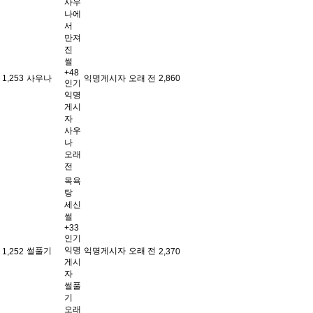
사우
나에
서
만져
진
썰
+48
1,253
사우나
익명게시자
오래 전
2,860
인기
익명
게시
자
사우
나
오래
전
목욕
탕
세신
썰
+33
인기
익명
썰풀기
익명게시자
오래 전
1,252
2,370
게시
자
썰풀
기
오래