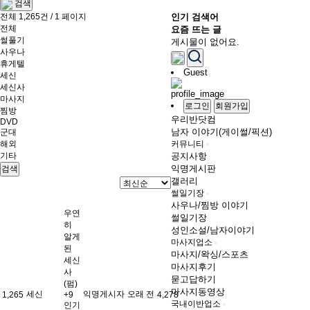
검색
전체 1,265건 / 1 페이지
인기 검색어
전체
요즘 뜨는 글
썰풀기
게시물이 없어요.
사우나
휴게텔
Guest
세신
세신사
마사지
로그인
회원가입
찜방
우리반닷컴
DVD
남자 이야기(게이썰/픽션)
군대
해외
커뮤니티
기타
공지사항
익명게시판
검색
갤러리
썰일기장
사우나/찜방 이야기
우연
썰일기장
히
성인소설/남자이야기
알게
마사지업소
된
마사지/왁싱/스포츠
세신
마사지후기
사
묻고답하기
(펌)
마사지동영상
세신
익명게시자
오래 전
1,265
+9
4,278
국내이반업소
인기