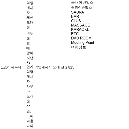
국내이반업소
익명
해외이반업소
게시
SAUNA
자
BAR
세신
CLUB
오래
MASSAGE
전
KARAOKE
비누
ETC
DVD ROOM
칠
Meeting Point
할
여행정보
때
쏟아
지던
+9
인기
사우나
익명게시자
오래 전
1,264
2,825
익명
게시
자
사우
나
오래
전
99
년,
그해
겨울
나의