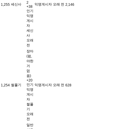
2
세신사
익명게시자
오래 전
1,255
2,146
+38
인기
익명
게시
자
세신
사
오래
전
장마
(펌,
야한
거
없
음)
+20
인기
썰풀기
익명게시자
오래 전
1,254
628
익명
게시
자
썰풀
기
오래
전
일반