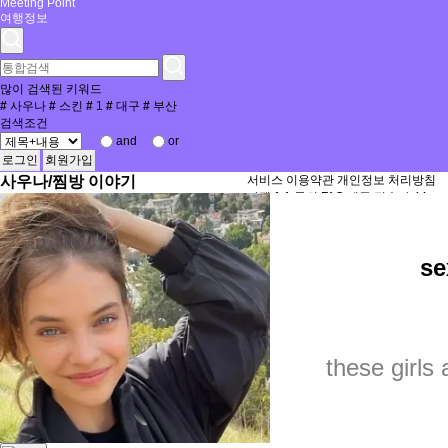
Meeting Point
여행정보
많이 검색된 키워드
#
사우나
#
스킨
#
1
#
대구
#
부산
검색조건
and
or
로그인
회원가입
사우나/찜방 이야기
서비스 이용약관
개인정보 처리방침
마켓
1:1 문의
FAQ
새글
접속자
44
서비스 이용약관
개인정보 처리방침
이반마사지
se
대표자 : 김성준
사업자등록번호 : 494-54-00775
개인정보책임자(이메일) : ivanplus@na
Copyright © 2019 이반마사지. All Righ
these girls 