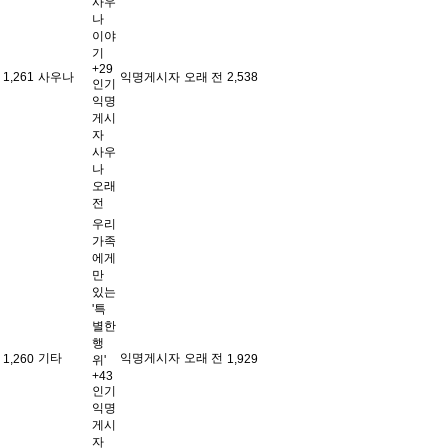
사우
나
이야
기
+29
1,261
사우나
익명게시자
오래 전
2,538
인기
익명
게시
자
사우
나
오래
전
우리
가족
에게
만
있는
'특
별한
행
기타
익명게시자
오래 전
1,260
1,929
위'
+43
인기
익명
게시
자