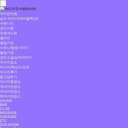
우리반닷컴
남자 이야기(게이썰/픽션)
커뮤니티
공지사항
익명게시판
갤러리
썰일기장
사우나/찜방 이야기
썰일기장
성인소설/남자이야기
마사지업소
마사지/왁싱/스포츠
마사지후기
묻고답하기
마사지동영상
국내이반업소
국내이반업소
해외이반업소
SAUNA
BAR
CLUB
MASSAGE
KARAOKE
ETC
DVD ROOM