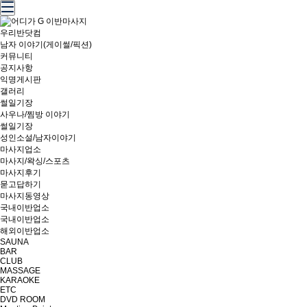
우리반닷컴
남자 이야기(게이썰/픽션)
커뮤니티
공지사항
익명게시판
갤러리
썰일기장
사우나/찜방 이야기
썰일기장
성인소설/남자이야기
마사지업소
마사지/왁싱/스포츠
마사지후기
묻고답하기
마사지동영상
국내이반업소
국내이반업소
해외이반업소
SAUNA
BAR
CLUB
MASSAGE
KARAOKE
ETC
DVD ROOM