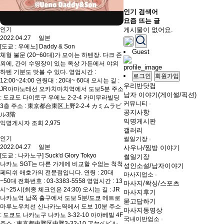
인기 검색어
요즘 뜨는 글
인기
게시물이 없어요.
2022.04.27 일본
[도쿄 : 우에노] Daddy & Son
Guest
체형 불문 (20~60대)가 모이는 하텐장. 다크 존
외에, 간이 수영장이 있는 옥상 가든에서 야외
하텐 기분도 맛볼 수 있다. 영업시간 :
로그인
회원가입
12:00~24:00 연령대 : 20대~ 60대 오시는 길 :
우리반닷컴
JR야마노테선 오카치마치역에서 도보5분 주소
남자 이야기(게이썰/픽션)
: 도쿄도 다이토구 우에노 2-2-4 카미무라빌딩
커뮤니티
3층 주소 : 東京都台東区上野2-2-4 カミムラビ
공지사항
ル3階
익명게시판
익명게시자 조회 2,975
갤러리
인기
썰일기장
2022.04.27 일본
사우나/찜방 이야기
[도쿄 : 나카노구] Suck'd Glory Tokyo
썰일기장
나카노 SGT는 다른 가게에 비교할 수없는 척척
성인소설/남자이야기
페티쉬 애호가의 전문점입니다. 연령 : 20대
마사지업소
~50대 전화번호 : 03-3383-5558 영업시간 : 13
마사지/왁싱/스포츠
시~25시(최종 체크인은 24:30) 오시는 길 : JR
마사지후기
나카노역 남쪽 출구에서 도보 5분/도쿄 메트로
묻고답하기
마루노우치선 신나카노역에서 도보 10분 주소
마사지동영상
: 도쿄도 나카노구 나카노 3-32-10 아야베빌 4F
국내이반업소
주소 : 東京都中野区中野3-32-10 アヤベビル