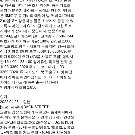
럽 본격적인 SM 사양의 G-1은 초과격한 음란
을 지원합니다. 가죽조의 웨이팅 룸은 다크로
음란한 분위기 좋아하는 상대와 편하게 겟! 방
은 SM도구 풀 완비의 매달아 방·깨비 파 그네의
2 타입. SM 상급자는 물론 초보자도 즐길 수 있
도록 되어있으며 G-1이 철저하게 조교한 S 트
레이너가 상시 대기 중입니다. 업종 SM클
럽/SM조교서비스/하텐바 고객층 20~50대/SM
애호가가 차지하는 비율: 100% 입장료 2,000
엔(1드링크 첨부・서포터 무료 대여 있음) 트레
이너 지명료 (개인 조교) 60분 15,000엔/30분
마다 6,000엔 추가 (SM룸 사용료 포함) 영업시
간 16：00～23：00 정기휴일 목요일 전화 번
호 03-3389-3020 주소 도쿄・나카노 03-
3389-3020 JR 나카노 역 북쪽 출구 티켓 매장
에서 전화로 확인하십시오. ※ JR・지하철 도
자이선 나카노역(북쪽 출구에서 6분)
익명게시자 조회 2,850
인기
2022.04.25 일본
[도쿄 : 시부야] BACK STREET
요일별 입장 연령대가 다르오니 홈페이지에서
꼭 확인 후 방문하세요. 기간 한정 2개의 컨셉으
로 OPEN! 월요일/화요일/수요일→B스트 [입장
가능 연령 ~35세] 목요일/금요일/토요일/일요일
→F워드 [입장 가능 연령 ~40세] JR 시부야역