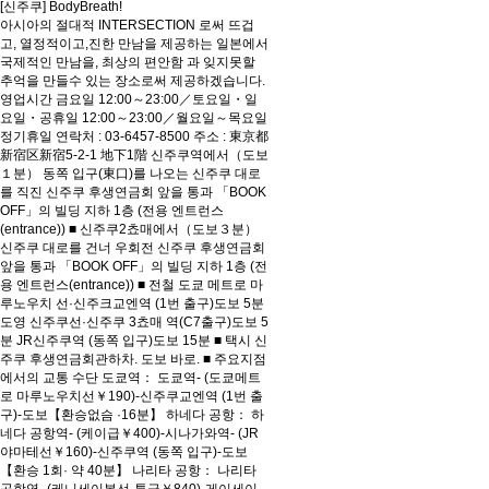
[신주쿠] BodyBreath!
아시아의 절대적 INTERSECTION 로써 뜨겁
고, 열정적이고,진한 만남을 제공하는 일본에서
국제적인 만남을, 최상의 편안함 과 잊지못할
추억을 만들수 있는 장소로써 제공하겠습니다.
영업시간 금요일 12:00～23:00／토요일・일
요일・공휴일 12:00～23:00／월요일～목요일
정기휴일 연락처 : 03-6457-8500 주소 : 東京都
新宿区新宿5-2-1 地下1階 신주쿠역에서（도보
１분） 동쪽 입구(東口)를 나오는 신주쿠 대로
를 직진 신주쿠 후생연금회 앞을 통과 「BOOK
OFF」의 빌딩 지하 1층 (전용 엔트런스
(entrance)) ■ 신주쿠2쵸매에서（도보３분）
신주쿠 대로를 건너 우회전 신주쿠 후생연금회
앞을 통과 「BOOK OFF」의 빌딩 지하 1층 (전
용 엔트런스(entrance)) ■ 전철 도쿄 메트로 마
루노우치 선·신주크교엔역 (1번 출구)도보 5분
도영 신주쿠선·신주쿠 3쵸매 역(C7출구)도보 5
분 JR신주쿠역 (동쪽 입구)도보 15분 ■ 택시 신
주쿠 후생연금회관하차. 도보 바로. ■ 주요지점
에서의 교통 수단 도쿄역： 도쿄역- (도쿄메트
로 마루노우치선￥190)-신주쿠교엔역 (1번 출
구)-도보【환승없슴 ·16분】 하네다 공항： 하
네다 공항역- (케이급￥400)-시나가와역- (JR
야마테선￥160)-신주쿠역 (동쪽 입구)-도보
【환승 1회· 약 40분】 나리타 공항： 나리타