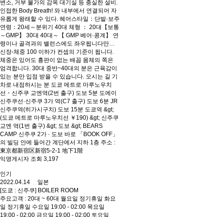
변소, 거부 불가의 감옥 대기실 등 충실한 설비.
인접한 Body Breath! 와 내부에서 연결되어 자
유롭게 왕래할 수 있다. 헤어스타일：단발·보주
연령：20세～분위기 40대 체형 ： 20대【보통
～GMP】 30대 40대～【 GMP 베어·콩계】 연
령이나 골격과의 밸런스에도 좌우됩니다만…
신장-체중 100 이하가 컨셉의 기준이 됩니다.
체중은 있어도 흉판이 없는 배꼽 몸체의 쪽은
엄격합니다. 30대 중반~40대의 분은 근육감이
있는 분만 입점 받을 수 있습니다. 오시는 길 기
차로 내점하시는 분 도쿄 메트로 마루노우치
선・신주쿠 교엔역(2번 출구) 도보 5분 도에이
신주쿠선·신주쿠 3가 역(C7 출구) 도보 6분 JR
신주쿠역(히가시구치) 도보 15분 도쿄역 &gt;
(도쿄 메트로 마루노우치선 ￥190) &gt; 신주쿠
교엔 역(1번 출구) &gt; 도보 &gt; BEARS
CAMP 신주쿠 2가 · 도보 바로 「BOOK OFF」
의 빌딩 안에 들어간 계단에서 지하 1층 주소 :
東京都新宿区新宿5-2-1 地下1階
익명게시자 조회 3,197
인기
2022.04.14 일본
[도쿄 : 신주쿠] BOILER ROOM
주요고객 : 20대 ~ 60대 월요일 정기휴일 화요
일 정기휴일 수요일 19:00 - 02:00 목요일
19:00 - 02:00 금요일 19:00 - 02:00 토요일