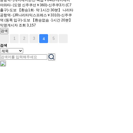
공항역- (케니세이본선·특급￥840)-게이세이
야와타- (도영 신주쿠선￥360)-신주쿠3가 (C7
출구)-도보 【환승1회· 약 1시간 30분】 나리타
공항역- (JR나리타익스프레스￥3310)-신주쿠
역 (동쪽 입구)-도보 【환승없슴 ·1시간 20분】
익명게시자 조회 3,157
검색
1
2
3
5
4
검색