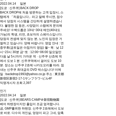
2022.04.14 일본
[도쿄 : 신주쿠] BACK DROP
BACK DROP에 처음 방문하는 고객 입장시, 스
탭에게 「처음입니다」라고 말해 주시면, 접수
에서 당점의 시스템을 간단하게 설명하겠습니
다. 불명한 점 등은, 사양없이 스탭에게 문의해
주세요! ※백드롭은 10대~30대 메인(40대도
가능)의 학생, 리먼, 초보자의 스페이스입니다.
당점의 컨셉에 맞지 않는 분, 노인의 입장은 거
절하고 있습니다. 양해 바랍니다. 영업 안내 : 연
중무휴(금토일은 아침까지 영업) 월~ 목 : 낮 12
시~23시 30분 금~토 : 12:00~06:00 일요일만
다음 날 5시까지 가까운 역 · 신주쿠 산쵸메 역
에서 도보 1 분. 신주쿠역에서 걸어도 도보 10
분. 장소는 신주쿠 2초메 나카도오리를 따라. 점
내는 신주쿠 최대급의 DVD 박스입니다! 이메
일 : backdrop1993@yahoo.co.jp 주소 : 東京都
新宿区新宿2-17-1サンフラワ−ビル4F
익명게시자 조회 2,397
인기
2022.04.14 일본
[도쿄 : 신주쿠] BEARS CAMP＠新宿動物園
베어 하텐장이지만 출입이 조금 엄격합니다.
곰, GMP를위한 하텐장. 신주쿠 2초메에서 도보
로 바로. 다수의 개인실, 엉덩이 파고 그네, 암흑