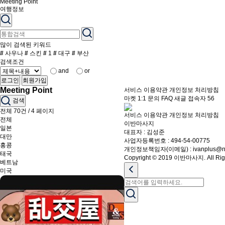
Meeting Point
여행정보
많이 검색된 키워드
#
사우나
#
스킨
#
1
#
대구
#
부산
검색조건
and
or
로그인
회원가입
Meeting Point
서비스 이용약관
개인정보 처리방침
마켓
1:1 문의
FAQ
새글
접속자
56
검색
전체 70건 / 4 페이지
서비스 이용약관
개인정보 처리방침
전체
이반마사지
일본
대표자 : 김성준
대만
사업자등록번호 : 494-54-00775
홍콩
개인정보책임자(이메일) : ivanplus@na
태국
Copyright © 2019 이반마사지. All Righ
베트남
미국