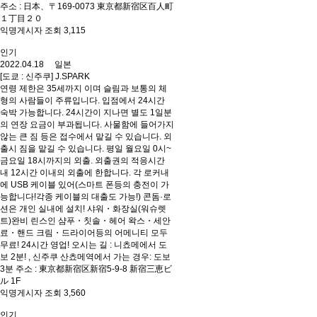
주소 : 日本、〒169-0073 東京都新宿区百人町
１丁目２０
익명게시자 조회 3,115
인기
2022.04.18 일본
[도쿄 : 신주쿠] J.SPARK
연령 제한은 35세까지 이며 슬림과 보통의 체
형의 사람들이 주류입니다. 입점에서 24시간
숙박 가능합니다. 24시간이 지나면 별도 1일분
의 연장 요금이 부과됩니다. 사물함에 들어가지
않는 큰 짐 등은 접수에서 맡길 수 있습니다. 외
출시 짐을 맡길 수 있습니다. 평일 월요일 0시~
금요일 18시까지의 외출. 외출권의 적응시간
내 12시간 이내의 외출에 한합니다. 각 로커내
에 USB 케이블 있어(스마트 폰등의 충전이 가
능합니다!각종 케이블의 대출도 가능!) 콘돔·로
션은 개인 실내에 설치! 샤워・화장실(워슈렛
트)완비 린스인 샴푸・칫솔・헤어 왁스・세안
료・핸드 크림・드라이어등의 어메니티 모두
무료! 24시간 영업! 오시는 길 : 니쵸메에서 도
보 2분! , 신주쿠 산쵸메역에서 가는 경우: 도보
3분 주소 : 東京都新宿区新宿5-9-8 新宿三恵ビ
ル 1F
익명게시자 조회 3,560
인기