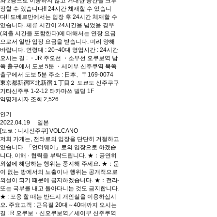
와 2층으로 이동하지 않고 거대한 공간을 크루
징할 수 있습니다!! 24시간 체재할 수 있습니
다!! 도베르만에서는 입장 후 24시간 체재할 수
있습니다. 체류 시간이 24시간을 넘었을 경우
(외출 시간을 포함한다)에 대해서는 연장 요금
으로서 일반 입장 요금을 받습니다. 미리 양해
바랍니다. 연령대 : 20~40대 영업시간 : 24시간
오시는 길 : ・JR 주오선 ・소부선 오쿠보역 남
쪽 출구에서 도보 5분 ・세이부 신주쿠역 북쪽
출구에서 도보 5분 주소 : 日本、〒169-0074
東京都新宿区北新宿１丁目２ 도쿄도 신주쿠구
기타신주쿠 1-2-12 타카마쓰 빌딩 1F
익명게시자 조회 2,526
인기
2022.04.19 일본
[도쿄 : 니시신주쿠] VOLCANO
저희 가게는, 전라로의 입장을 단단히 거절하고
있습니다. 「언더웨어」로의 입장으로 하겠습
니다. 이해 · 협력을 부탁드립니다. ★：공연히
외설에 해당하는 행위는 중지해 주세요. ★：문
이 없는 방에서의 노출이나 행위는 공개적으로
외설이 되기 때문에 금지하겠습니다. ★：전라·
또는 국부를 내고 돌아다니는 것도 금지합니다.
★ : 포옹 할 때는 반드시 개인실을 이용하십시
오. 주요고객 : 근육질 20대～40대까지 오시는
길 : R 오쿠보・신오쿠보역／세이부 신주쿠역