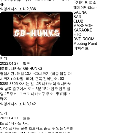
국내이반업소
4F
해외이반업소
익명게시자 조회 2,836
SAUNA
BAR
CLUB
MASSAGE
KARAOKE
ETC
DVD ROOM
Meeting Point
여행정보
인기
2022.04.27 일본
[도쿄 : 나카노] GB-HUNKS
영업시간 : 매일 13시~25시까지 (최종 입장 24
시까지) 스타일 : 베어, 근육 전화번호 : 03-
5385-8305 오시는 길 : JR 나카노역 ※나카노
역 남쪽 출구에서 도보 3분 1F가 만주 만두 빌
딩 4F 주소 : 도쿄도 나카노구 주소 : 東京都中
野区
익명게시자 조회 3,142
인기
2022.04.27 일본
[도쿄 : 나카노] G-1
SM상급자는 물론 초보자도 즐길 수 있는 SM클