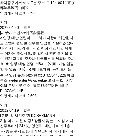
하치공구에서 도보 7분 주소 :〒154-0044 東京
都渋谷区円山町２
익명게시자 조회 2,539
인기
2022.04.20 일본
[시부야·도겐자카] 店舗情報
○ 입장 대상 연령이라도 하기 사항에 해당한다
고 스탭이 판단한 경우는 입점을 거절하겠습니
다. 45세 이상의 분 3시간 이상의 장시간 체재
는 삼가해 주십시오. ※ 입장시 연령 확인을 할
수 없기 때문에 모자나 선글라스를 제외해 주세
요. ★ 입장 대상 연령 ~48세 【이하, 이상 입장
할 수 없습니다】 ✖️ 메타보체형, 늙어 보이는
쪽 은 입장 불가 전화 번호: 07055446229 메일
주소: webmaster@s-street.jp 오시는 길 : 시부
야역 도보 6분 주소 : 東京都渋谷区円山町2
PLAZAビル4F
익명게시자 조회 2,698
인기
2022.04.19 일본
[도쿄 : 니시신주쿠] DOBERMANN
2 층 의 거대한 미궁!! 잠들지 않는 부도심 키타
신주쿠에서 24시간 영업!! !! 계단에 따라 1층
⇔2층은 수시로 왕래 자유입니다. 가게에서 나