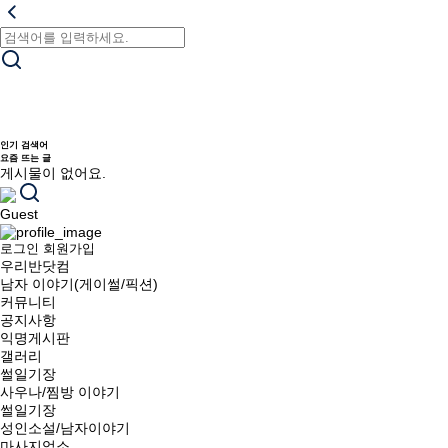
인기 검색어
요즘 뜨는 글
게시물이 없어요.
Guest
로그인
회원가입
우리반닷컴
남자 이야기(게이썰/픽션)
커뮤니티
공지사항
익명게시판
갤러리
썰일기장
사우나/찜방 이야기
썰일기장
성인소설/남자이야기
마사지업소