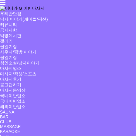
우리반닷컴
남자 이야기(게이썰/픽션)
커뮤니티
공지사항
익명게시판
갤러리
썰일기장
사우나/찜방 이야기
썰일기장
성인소설/남자이야기
마사지업소
마사지/왁싱/스포츠
마사지후기
묻고답하기
마사지동영상
국내이반업소
국내이반업소
해외이반업소
SAUNA
BAR
CLUB
MASSAGE
KARAOKE