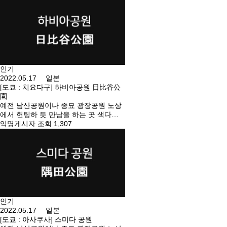
요. 아다치구에 있는 공원. 서쪽의 수차
근처 등. 오시는 길 : 아야세역(지요다
선・죠반선)에서 도보 10분 주소 : 도쿄
도 아다치구 히가시 아야세 3-4 주소 :
東京都足立区東綾瀬3-4
인기
2022.05.17 일본
[도쿄 : 치요다구] 하비아공원 日比谷公
園
예전 남산공원이나 종묘 광장공원 노상
에서 헌팅하 듯 만남을 하는 곳 색다른
경험을 해보고 싶으시다면 방문해 보세
익명게시자 조회 1,307
요. 도심에 있는 공원. 심자 연못 근처의
화장실 등. 오시는 길 : 히비야역(치요다
선・히비야선・미타선) A10 출구에서
바로. 주소 : 도쿄도 치요다구 히비야 공
원 1 주소 : 東京都千代田区日比谷公園1
인기
2022.05.17 일본
[도쿄 : 아사쿠사] 스미다 공원