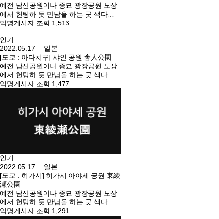
예전 남산공원이나 종묘 광장공원 노상
원 1-1 주소 : 東京都世田谷区駒沢公園
에서 헌팅하 듯 만남을 하는 곳 색다른
1-1
경험을 해보고 싶으시다면 방문해 보세
익명게시자 조회 1,513
요. 이타바시와 네리마에 걸친 종합공
인기
원. 경기장, 야구장 부근의 벤치와 화장
2022.05.17 일본
실 등. 오시는 길 : 가미이타바시역(도부
[도쿄 : 아다치구] 샤인 공원 舎人公園
토조선)에서 도보 15분 주소 : 도쿄도 네
예전 남산공원이나 종묘 광장공원 노상
리마구 히카와다이 1-3-1 주소 : 東京都
에서 헌팅하 듯 만남을 하는 곳 색다른
練馬区氷川台1-3-1
경험을 해보고 싶으시다면 방문해 보세
익명게시자 조회 1,477
요. 아다치구에 있는 대형 공원. 야구장
이나 테니스 코트 근처의 화장실 등. 오
시는 길 : 도에이 닛뽀리 · 하야토 라이너
"샤토 공원 역" 바로. 주소 : 도쿄도 아다
치 구사인 공원 1-1 주소 : 東京都足立区
舎人公園1-1
인기
2022.05.17 일본
[도쿄 : 히가시] 히가시 아야세 공원 東綾
瀬公園
예전 남산공원이나 종묘 광장공원 노상
에서 헌팅하 듯 만남을 하는 곳 색다른
경험을 해보고 싶으시다면 방문해 보세
익명게시자 조회 1,291