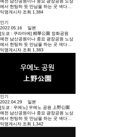
예전 남산공원이나 종묘 광장공원 노상
에서 헌팅하 듯 만남을 하는 곳 색다른
경험을 해보고 싶으시다면 방문해 보세
익명게시자 조회 1,384
요. 오시는 길 : 아사쿠사역 북쪽 출입구
인기
에서 도보 10분 주소 : 도쿄도 스미다구
2022.05.16 일본
무코지마 1-33 주소 : 東京都墨田区向島
[도쿄 : 쿠라마에] 精華公園 정화공원
１丁目
예전 남산공원이나 종묘 광장공원 노상
에서 헌팅하 듯 만남을 하는 곳 색다른
경험을 해보고 싶으시다면 방문해 보세
익명게시자 조회 1,383
요. 오시는 길 : 구라마에역(오에도선・
아사쿠사선) A0 출구에서 도보 3분. 주
소 : 도쿄도 다이토구 쿠라마에 4-15-9
주소 : 東京都台東区蔵前４丁目１５−１
５−９
인기
2022.04.29 일본
[도쿄 : 우에노] 우에노 공원 上野公園
예전 남산공원이나 종묘 광장공원 노상
에서 헌팅하 듯 만남을 하는 곳 색다른
경험을 해보고 싶으시다면 방문해 보세
익명게시자 조회 1,342
요. 우에노역 근처에 있는 공원. 우에노
은사공원. 야구장 와키의 공중 화장실