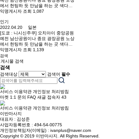
예전 남산공원이나 종묘 광장공원 노상
주소 : 東京都中野区新井3-37-6
에서 헌팅하 듯 만남을 하는 곳 색다른
경험을 해보고 싶으시다면 방문해 보세
익명게시자 조회 1,087
요. 세타가야구에 있는 대형 공원. 원내
인기
의 각 화장실이나 다리 근처 등. 오시는
2022.04.20 일본
길 : 덴엔토시선・요가역에서 도보 10분
[도쿄 : 니시신주쿠] 오치아이 중앙공원
주소 : 日本、〒157-0075 東京都世田谷
예전 남산공원이나 종묘 광장공원 노상
区砧公園１
에서 헌팅하 듯 만남을 하는 곳 색다른
경험을 해보고 싶으시다면 방문해 보세
익명게시자 조회 1,139
요. 위치 : 落合中央公園 : 오치아이에 있
검색
는 공원. 화장실이나 테니스 코트 근처
게시물 검색
등. 오시는 길 : 시모오치아이역(세이부
검색
신주쿠선)에서 바로 / 다카다노바바역에
검색대상
검색어
필수
서 도보 14분 주소 : 東京都新宿区上落
合1-2
서비스 이용약관
개인정보 처리방침
마켓
1:1 문의
FAQ
새글
접속자
43
서비스 이용약관
개인정보 처리방침
이반마사지
대표자 : 김성준
사업자등록번호 : 494-54-00775
개인정보책임자(이메일) : ivanplus@naver.com
Copyright © 2019 이반마사지. All Rights Reserved.