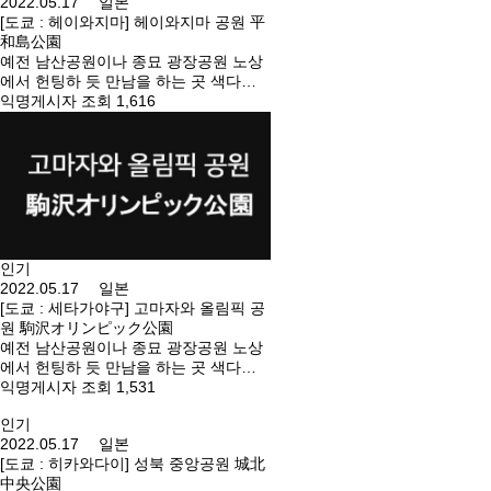
2022.05.17 일본
[도쿄 : 헤이와지마] 헤이와지마 공원 平
和島公園
예전 남산공원이나 종묘 광장공원 노상
에서 헌팅하 듯 만남을 하는 곳 색다른
경험을 해보고 싶으시다면 방문해 보세
익명게시자 조회 1,616
요. 원내 화장실, 벤치 등. 오시는 길 : 헤
이와지마(게이힌 익스프레스)에서 도보
15분 주소 : 도쿄도 오타구 헤이와지마
4-2-2 주소 : 東京都大田区平和島4-2-2
인기
2022.05.17 일본
[도쿄 : 세타가야구] 고마자와 올림픽 공
원 駒沢オリンピック公園
예전 남산공원이나 종묘 광장공원 노상
에서 헌팅하 듯 만남을 하는 곳 색다른
경험을 해보고 싶으시다면 방문해 보세
익명게시자 조회 1,531
요. 세타가야구에 있는 공원. 분수 옆 체
인기
육관 등. 오시는 길 : 고마자와 대학 역
2022.05.17 일본
(도큐 덴엔토시선)에서 도보 7분 / 도립
[도쿄 : 히카와다이] 성북 중앙공원 城北
대학 역(도큐 도요코선)에서 도보 17분
中央公園
주소 : 도쿄도 세타가야구 고마자와 공