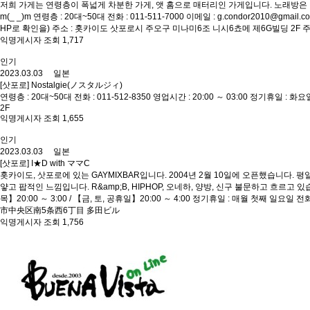
저희 가게는 연령층이 폭넓게 차분한 가게, 앳 홈으로 매터리인 가게입니다. 노래방은 
m(_ _)m 연령층 : 20대~50대 전화 : 011-511-7000 이메일 : g.condor2010@gm
HP로 확인을) 주소 : 홋카이도 삿포로시 주오구 미나미6조 니시6쵸메 제6G빌딩 2F
익명게시자 조회 1,717
인기
2023.03.03 일본
[삿포로] Nostalgie(ノスタルジィ)
연령층 : 20대~50대 전화 : 011-512-8350 영업시간 : 20:00 ～ 03:00 
2F
익명게시자 조회 1,655
인기
2023.03.03 일본
[삿포로] I★D with ママC
홋카이도, 삿포로에 있는 GAYMIXBAR입니다. 2004년 2월 10일에 오픈했습니다.
얗고 팝적인 느낌입니다. R&amp;B, HIPHOP, 오네하, 양방, 신구 불문하고 흐르
목】20:00 ～ 3:00 / 【금, 토, 공휴일】20:00 ～ 4:00 정기휴일 : 매월 첫째 일요일
市中央区南5条西6丁目 多田ビル
익명게시자 조회 1,756