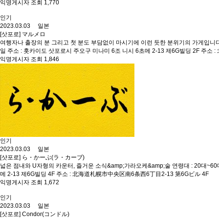
익명게시자 조회 1,770
인기
2023.03.03 일본
[삿포로] マルメロ
여행자나 출장의 분 그리고 첫 분도 부담없이 마시기에 이런 듯한 분위기의 가게입니다. 전화 : 01
일 주소 : 홋카이도 삿포로시 주오구 미나미 6조 니시 6초메 2-13 제6G빌딩 2F 주소
익명게시자 조회 1,846
인기
2023.03.03 일본
[샷포로] ら・かーぶ(ラ・カーブ)
넓은 점내와 U자형의 카운터, 즐거운 소식&amp;가라오케&amp;술 연령대 : 20대~60대 전화
메 2-13 제6G빌딩 4F 주소 : 北海道札幌市中央区南6条西6丁目2-13 第6Gビル 4F
익명게시자 조회 1,672
인기
2023.03.03 일본
[삿포로] Condor(コンドル)