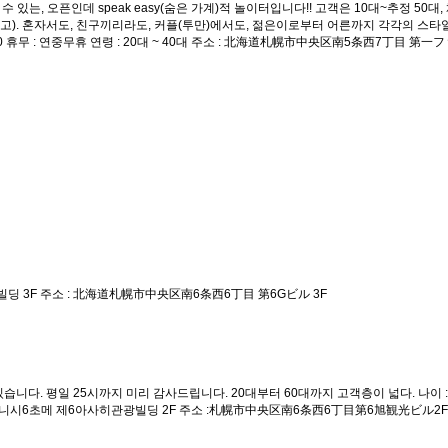
수 있는, 오픈인데 speak easy(숨은 가계)적 놀이터입니다!! 고객은 10대~추정 50대
). 혼자서도, 친구끼리라도, 커플(투만)에서도, 젊은이로부터 어른까지 각각의 스타일로
0:00 ～ 3:00 휴무 : 연중무휴 연령 : 20대 ~ 40대 주소 : 北海道札幌市中央区南5条西7丁目
6G빌딩 3F 주소 : 北海道札幌市中央区南6条西6丁目 第6Gビル 3F
. 평일 25시까지 미리 감사드립니다. 20대부터 60대까지 고객층이 넓다. 나이 : 20대~
나미6조 니시6초메 제6아사히관광빌딩 2F 주소 :札幌市中央区南6条西6丁目第6旭観光ビル2F