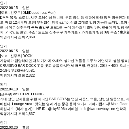
인기
2022.06.15 일본
[도쿄 : 신주쿠] DM(Deepthroat Men)
DM은 목 딥 스로잉, 샤쿠 트레이닝 매니아, 무료 의상 등 취향에 따라 많은 외국인과
오. 매일 12시부터 오픈! 부담없이 의류 &amp; 신발 그대로 입장 가능한 스타일. 로커 무료, 음료류
분, 세이부 신주쿠역 북쪽 출입구 도보1분. 녹색 와카츠키 빌딩 3층. 덧붙여 이 빌딩 
지. 외국인도 환영. 주소 : 도쿄도 신주쿠구 가부키초 2 와카츠키 빌딩 3층 주소 :
익명게시자 조회 2,869
인기
2022.06.15 일본
[도쿄 : 신주쿠] DOCK
가랑이가 답답하다면 저희 가게에 오세요. 성가신 것들을 모두 벗어던지고, 생일 양복을 
CRUISING BAR DOCK 옷을 벗고 술을 마시면서 크루징. 연령대 : 20대 ~ 40대 
2-18-5 第2成光ビルB1
익명게시자 조회 2,322
인기
2022.04.10 일본
[신주쿠] AiSOTOPE LOUNGE
케테 성인 남자들을 위한 파티인 BAD BOYS는 멋진 사운드 속을, 상반신 알몸으로, 
버린다! Lounge Area : 맛있는 술과 기분 좋은 음악 속에서 이야기합시다! Main Floo
하십시오. (복사 불가) LINE ID : @sky5196o 이메일 : info@two-cowboys.ne 연락처 : 
익명게시자 조회 1,837
인기
2022.03.20 홍콩