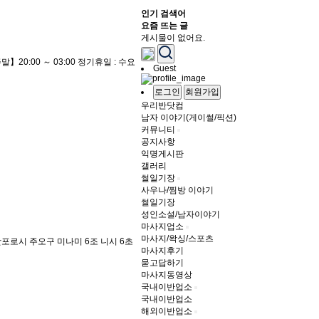
인기 검색어
요즘 뜨는 글
게시물이 없어요.
】20:00 ～ 03:00 정기휴일 : 수요
Guest
로그인
회원가입
우리반닷컴
남자 이야기(게이썰/픽션)
커뮤니티
공지사항
익명게시판
갤러리
썰일기장
사우나/찜방 이야기
썰일기장
성인소설/남자이야기
마사지업소
마사지/왁싱/스포츠
도 삿포로시 주오구 미나미 6조 니시 6초
마사지후기
묻고답하기
마사지동영상
국내이반업소
국내이반업소
해외이반업소