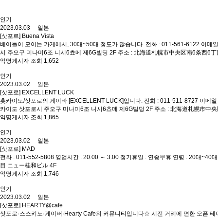
인기
2023.03.03 일본
[삿포르] Buena Vista
베어들이 모이는 가게에서, 30대~50대 정도가 많습니다. 전화 : 011-561-6122 이메일 : b
시 주오구 미나미6조 니시6쵸메 제6G빌딩 2F 주소 : 北海道札幌市中央区南6条西6丁目
익명게시자 조회 1,652
인기
2023.03.02 일본
[삿포로] EXCELLENT LUCK
홋카이도/삿포로의 게이바 [EXCELLENT LUCK]입니다. 전화 : 011-511-8727 이메일 : inf
카이도 삿포로시 주오구 미나미6조 니시6쵸메 제6G빌딩 2F 주소 : 北海道札幌市中央
익명게시자 조회 1,865
인기
2023.03.02 일본
[삿포로] MAD
전화 : 011-552-5808 영업시간 : 20:00 ～ 3:00 정기휴일 : 연중무휴 연령 :
目 ニュー桂和ビル 4F
익명게시자 조회 1,746
인기
2023.03.02 일본
[삿포로] HEARTY@cafe
삿포로·스스키노·게이버·Hearty Cafe의 커뮤니티입니다☆ 시전 거리에 면한 오픈