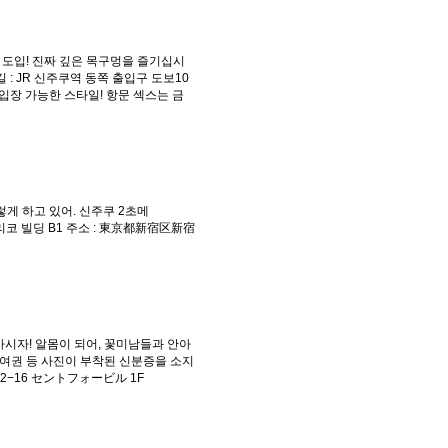
 도입! 진짜 깊은 목구멍을 즐기십시
는 길 : JR 신주쿠역 동쪽 출입구 도보10
 입장 가능한 스타일! 항문 섹스는 금
렇게 하고 있어. 신주쿠 2초메
 나리코 빌딩 B1 주소 : 東京都新宿区新宿
마시자! 알몸이 되어, 꽃미남들과 안아
less 여권 등 사진이 부착된 신분증을 소지
home−12−16 セントフォービル 1F