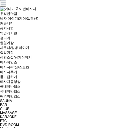
우리반닷컴
남자 이야기(게이썰/픽션)
커뮤니티
공지사항
익명게시판
갤러리
썰일기장
사우나/찜방 이야기
썰일기장
성인소설/남자이야기
마사지업소
마사지/왁싱/스포츠
마사지후기
묻고답하기
마사지동영상
국내이반업소
국내이반업소
해외이반업소
SAUNA
BAR
CLUB
MASSAGE
KARAOKE
ETC
DVD ROOM