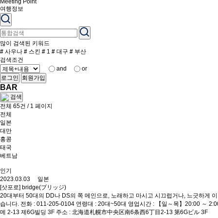
Meeting Point
여행정보
많이 검색된 키워드
#
사우나
#
스킨
#
1
#
대구
#
부산
검색조건
and
or
로그인
회원가입
BAR
검색
전체 65건 / 1 페이지
전체
일본
대만
홍콩
태국
베트남
인기
2023.03.03 일본
[삿포로] bridge(ブリッジ)
20대부터 50대의 DD나 DS의 쪽 메인으로, 노래하고 마시고 시끄럽거나, 느긋하
습니다. 전화 : 011-205-0104 연령대 : 20대~50대 영업시간 : 【일～목】20:00 
메 2-13 제6G빌딩 3F 주소 : 北海道札幌市中央区南6条西6丁目2-13 第6Gビル 3F