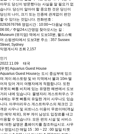
아무도 당신이 방문했다는 사실을 알 필요가 없
습니다. 당신이 알아야 할 중요한 것은 당신이
당신의 나이, 크기 또는 인종에 관계없이 편안
할 수 있다는 것입니다. 전화번호 :
0292676766 영업시간 : 10:00〜다음날 아침
06:00／주말24시간영업 찾아오시는 길 :
Museum (뮤지엄) 역에서 도보10분, 월드스퀘
어 쇼핑센타에서 도보3분 주소 : 357 Sussex
Street, Sydney
익명게시자 조회 2,157
인기
2022.11.09 태국
[푸켓] Aquarius Guest House
Aquarius Guest House는 도시 중심부에 있으
며 게이 레스토랑 및 바 지역에서 불과 10m 떨
어져 있어 게이 여행자에게 적합합니다. 또한
푸켓의 빠통 비치에 있는 유명한 해변에서 도보
거리 내에 있습니다. 물병자리 게스트하우스 구
내에는 푸켓 빠통의 유일한 게이 사우나도 있습
니다. 아쿠아리우스 게스트하우스의 체크인 고
객은 사우나 및 피트니스 이용이 무료이며(객실
만 예약 제외), 외부 게이 남성도 입장료를 내고
이용할 수 있습니다. 모든 편의 시설 및 서비스
에 대한 설명은 홈페이지를 참조하십시오. 사우
나 영업시간 매일 15 : 30 ~ 22 : 00 일일 티켓