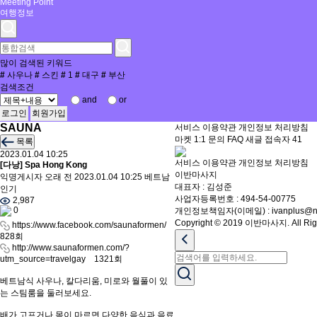
Meeting Point
여행정보
많이 검색된 키워드
#
사우나
#
스킨
#
1
#
대구
#
부산
검색조건
and
or
로그인
회원가입
SAUNA
서비스 이용약관
개인정보 처리방침
마켓
1:1 문의
FAQ
새글
접속자
41
목록
2023.01.04 10:25
서비스 이용약관
개인정보 처리방침
[다낭] Spa Hong Kong
이반마사지
익명게시자
오래 전
2023.01.04 10:25
베트남
대표자 : 김성준
인기
사업자등록번호 : 494-54-00775
2,987
0
개인정보책임자(이메일) : ivanplus@na
Copyright © 2019 이반마사지. All Righ
https://www.facebook.com/saunaformen/
828회
http://www.saunaformen.com/?
utm_source=travelgay
1321회
베트남식 사우나, 칼다리움, 미로와 월풀이 있
는 스팀룸을 둘러보세요.
배가 고프거나 목이 마르면 다양한 음식과 음료