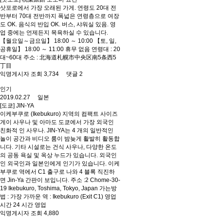
삿포로에서 가장 오래된 가게. 연령도 20대 전
반부터 70대 전반까지 폭넓은 연령층으로 여장
도 OK. 음식의 반입 OK. 버스, 샤워실 있음. 영
업 중에는 언제든지 목욕하실 수 있습니다.
【월요일～금요일】 18:00 ～ 10:00 【토, 일,
공휴일】 18:00 ～ 11:00 휴무 없음 연령대 : 20
대~60대 주소 : 北海道札幌市中央区南5条西5
丁目
익명게시자 조회 3,734 댓글 2
인기
2019.02.27 일본
[도쿄] JIN-YA
이케부쿠로 (Ikebukuro) 지역의 컴팩트 사이즈
게이 사우나 및 아마도 도쿄에서 가장 외국인
친화적 인 사우나. JIN-YA는 4 개의 일반적인
놀이 공간과 비디오 룸이 밤늦게 활발히 활동합
니다. 기타 시설로는 건식 사우나, 다양한 온도
의 공동 욕실 및 옥상 누드가 있습니다. 외국인
인 외국인과 일본인에게 인기가 있습니다. 이케
부쿠로 역에서 C1 출구로 나와 4 블록 직진하
면 Jin-Ya 간판이 보입니다. 주소 :2 Chome-30-
19 Ikebukuro, Toshima, Tokyo, Japan 가는방
법 : 가장 가까운 역 : Ikebukuro (Exit C1) 영업
시간 24 시간 영업
익명게시자 조회 4,880