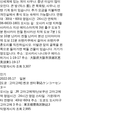
신세계에 있는 게이 사우나. 중년 이상이 많이
모인다. 큰 방 (믹스 룸), 큰 목욕탕, 사우나, 선
탠 기계 등이 있습니다. 추가 요금을 지불하면
개인실에서 휴식 또는 숙박이 가능합니다. 연령
대 : 30대 ~ 60대 영업시간 : 24시간 연락처 :
06-6633-1801 오시는 길 : 오사카 시영 지하철
사카이스 지선 에미스마치역 3번 출구 도보 5
분 한사카이 전철 한사카선 치역 도보 7분 ) 도
보 10분 난카이 전철 난카이 본선 신이마미야
역 도보 11분 쓰텐카쿠에서 걸어서 쓰텐카쿠
혼도리를 직진하십시오. 이발관 앞의 골목을 왼
쪽으로 들어가면 벽돌 건물이 있습니다. 거기가
영도입니다. 주소 : 오사카시 나니와구 에미스
히가시 1-19-17 주소 : 大阪府大阪市浪速区恵
美須東1-19-17
익명게시자 조회 3,307
인기
2022.05.17 일본
[도쿄 : 고마고메] 켄코 센터 駒込ケンコーセン
ター
오시는 길 : JR 고마고메역/난보쿠선 고마고메
역 영업시간 : 24시간 영업 스타일 : 가운/유카
타 연령대 : 40대~60대 주소 : 도쿄도 도시마구
고마고메 3 주소 : 東京都豊島区駒込3
익명게시자 조회 2,995