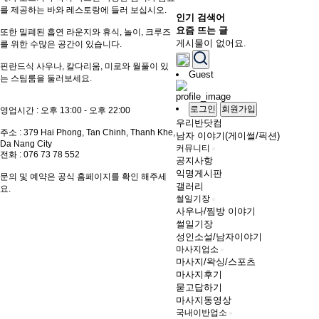
를 제공하는 바와 레스토랑에 들러 보십시오.
인기 검색어
요즘 뜨는 글
또한 밀폐된 흡연 라운지와 휴식, 놀이, 크루즈
게시물이 없어요.
를 위한 수많은 공간이 있습니다.
핀란드식 사우나, 칼다리움, 미로와 월풀이 있
Guest
는 스팀룸을 둘러보세요.
로그인
회원가입
영업시간 : 오후 13:00 - 오후 22:00
우리반닷컴
주소 : 379 Hai Phong, Tan Chinh, Thanh Khe,
남자 이야기(게이썰/픽션)
Da Nang City
커뮤니티
전화 : 076 73 78 552
공지사항
익명게시판
문의 및 예약은 공식 홈페이지를 확인 해주세
갤러리
요.
썰일기장
사우나/찜방 이야기
썰일기장
성인소설/남자이야기
마사지업소
마사지/왁싱/스포츠
마사지후기
묻고답하기
마사지동영상
국내이반업소