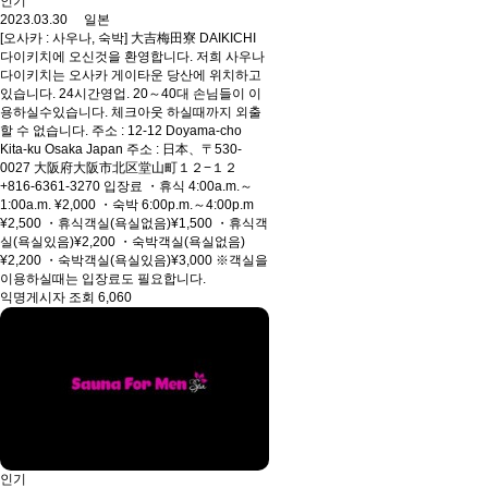
인기
2023.03.30 일본
[오사카 : 사우나, 숙박] 大吉梅田寮 DAIKICHI
다이키치에 오신것을 환영합니다. 저희 사우나
다이키치는 오사카 게이타운 당산에 위치하고
있습니다. 24시간영업. 20～40대 손님들이 이
용하실수있습니다. 체크아웃 하실때까지 외출
할 수 없습니다. 주소 : 12-12 Doyama-cho
Kita-ku Osaka Japan 주소 : 日本、〒530-
0027 大阪府大阪市北区堂山町１２−１２
+816-6361-3270 입장료 ・휴식 4:00a.m.～
1:00a.m. ¥2,000 ・숙박 6:00p.m.～4:00p.m
¥2,500 ・휴식객실(욕실없음)¥1,500 ・휴식객
실(욕실있음)¥2,200 ・숙박객실(욕실없음)
¥2,200 ・숙박객실(욕실있음)¥3,000 ※객실을
이용하실때는 입장료도 필요합니다.
익명게시자 조회 6,060
인기