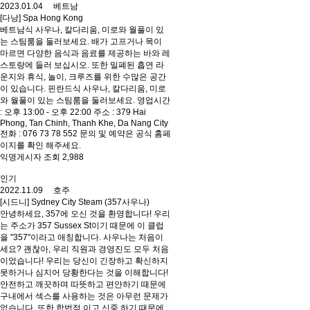
2023.01.04 베트남
[다낭] Spa Hong Kong
베트남식 사우나, 칼다리움, 미로와 월풀이 있
는 스팀룸을 둘러보세요. 배가 고프거나 목이
마르면 다양한 음식과 음료를 제공하는 바와 레
스토랑에 들러 보십시오. 또한 밀폐된 흡연 라
운지와 휴식, 놀이, 크루즈를 위한 수많은 공간
이 있습니다. 핀란드식 사우나, 칼다리움, 미로
와 월풀이 있는 스팀룸을 둘러보세요. 영업시간
: 오후 13:00 - 오후 22:00 주소 : 379 Hai
Phong, Tan Chinh, Thanh Khe, Da Nang City
전화 : 076 73 78 552 문의 및 예약은 공식 홈페
이지를 확인 해주세요.
익명게시자 조회 2,988
인기
2022.11.09 호주
[시드니] Sydney City Steam (357사우나)
안녕하세요, 357에 오신 것을 환영합니다! 우리
는 주소가 357 Sussex St이기 때문에 이 클럽
을 "357"이라고 애칭합니다. 사우나는 처음이
세요? 괜찮아, 우리 직원과 경영진도 모두 처음
이었습니다! 우리는 당신이 긴장하고 확신하지
못하거나 심지어 당황한다는 것을 이해합니다!
안전하고 깨끗하며 따뜻하고 편안하기 때문에
구내에서 섹스를 사용하는 것은 아무런 문제가
없습니다. 또한 합법적 이고 신중 하기 때문에