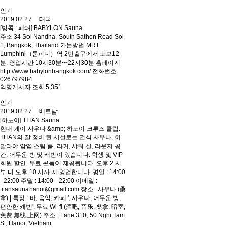
인기
2019.02.27 태국
[방콕 : 폐쇄] BABYLON Sauna
주소 34 Soi Nandha, South Sathon Road Soi
1, Bangkok, Thailand 가는방법 MRT
Lumphini（룸피니）역 2번출구에서 도보12
분. 영업시간 10시30분〜22시30분 홈페이지
http://www.babylonbangkok.com/ 전화번호
026797984
익명게시자 조회 5,351
인기
2019.02.27 베트남
[하노이] TITAN Sauna
현대 게이 사우나 &amp; 하노이 크루즈 클럽.
TITAN의 잘 정비 된 시설로는 건식 사우나, 히
말라야 암염 스팀 룸, 라커, 샤워 실, 라운지 공
간, 어두운 방 및 캐빈이 있습니다. 학생 및 VIP
회원 할인. 무료 콘돔이 제공됩니다. 오후 2 시
부 터 오후 10 시까 지 영업합니다. 평일 : 14:00
- 22:00 주말 : 14:00 - 22:00 이메일 :
titansaunahanoi@gmail.com 장소 : 사우나 (桑
拿) | 특징 : 바, 음악, 카페 ', 사우나, 어두운 방,
편안한 캐빈', 무료 Wi-fi (酒吧, 音乐, 桑拿, 暗室,
免费 無线 上网) 주소 : Lane 310, 50 Nghi Tam
St, Hanoi, Vietnam