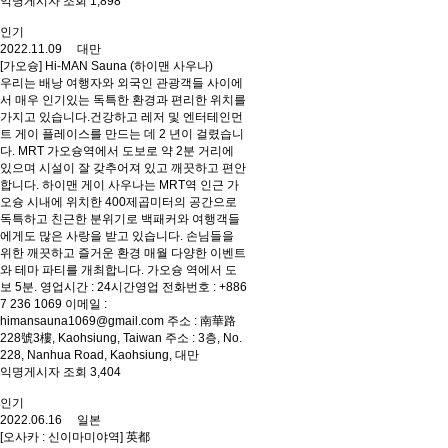
익명게시자 조회 1,898
인기
2022.11.09 대만
[가오슝] Hi-MAN Sauna (하이맨 사우나)
우리는 배낭 여행자와 외국인 관광객들 사이에
서 매우 인기있는 독특한 환경과 편리한 위치를
가지고 있습니다.건강하고 레저 및 엔터테인먼
트 게이 플레이스를 만드는 데 2 년이 걸렸습니
다. MRT 가오슝역에서 도보로 약 2분 거리에
있으며 시설이 잘 갖추어져 있고 깨끗하고 편안
합니다. 하이맨 게이 사우나는 MRT역 인근 가
오슝 시내에 위치한 400제곱미터의 공간으로
독특하고 친근한 분위기로 백패커와 여행객들
에게도 많은 사랑을 받고 있습니다. 손님들을
위한 깨끗하고 즐거운 환경 매월 다양한 이벤트
와 테마 파티를 개최합니다. 가오슝 역에서 도
보 5분. 영업시간 : 24시간영업 전화번호 : +886
7 236 1069 이메일 :
himansauna1069@gmail.com 주소 : 南華路
228號3樓, Kaohsiung, Taiwan 주소 : 3층, No.
228, Nanhua Road, Kaohsiung, 대만
익명게시자 조회 3,404
인기
2022.06.16 일본
[오사카 : 신이마미야역] 英都