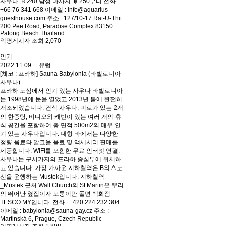
사우나: ฿ 240 남성 마사지: ฿ 250부터 전화 :
+66 76 341 668 이메일 : info@aquarius-
guesthouse.com 주소 : 127/10-17 Rat-U-Thit
200 Pee Road, Paradise Complex 83150
Patong Beach Thailand
익명게시자 조회 2,070
인기
2022.11.09 유럽
[체코 : 프라하] Sauna Babylonia (바빌로니아
사우나)
프라하 도심에서 인기 있는 사우나 바빌로니아
는 1998년에 문을 열었고 2013년 봄에 완전히
개조되었습니다. 건식 사우나, 미로가 있는 2개
의 한증탕, 비디오와 캐빈이 있는 여러 개의 휴
식 공간을 포함하여 총 면적 500m2의 매우 인
기 있는 사우나입니다. 대형 바에서는 다양한
청량 음료와 알코올 음료 및 액세서리 판매를
제공합니다. WIFI를 포함한 무료 인터넷 연결.
사우나는 구시가지의 프라하 중심부에 위치하
고 있습니다. 가장 가까운 지하철역은 B와 A 노
선을 운행하는 Mustek입니다. 지하철역
_Mustek 근처 Wall Church의 St.Martin은 우리
의 뛰어난 옆집이자 모퉁이만 돌면 백화점
TESCO MY입니다. 전화 : +420 224 232 304
이메일 : babylonia@sauna-gay.cz 주소 :
Martinská 6, Prague, Czech Republic