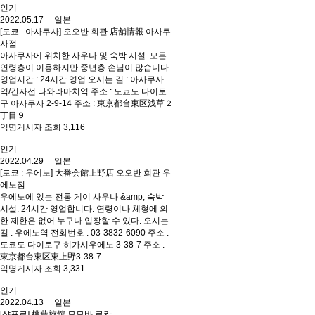
인기
2022.05.17 일본
[도쿄 : 아사쿠사] 오오반 회관 店舗情報 아사쿠
사점
아사쿠사에 위치한 사우나 및 숙박 시설. 모든
연령층이 이용하지만 중년층 손님이 많습니다.
영업시간 : 24시간 영업 오시는 길 : 아사쿠사
역/긴자선 타와라마치역 주소 : 도쿄도 다이토
구 아사쿠사 2-9-14 주소 : 東京都台東区浅草２
丁目９
익명게시자 조회 3,116
인기
2022.04.29 일본
[도쿄 : 우에노] 大番会館上野店 오오반 회관 우
에노점
우에노에 있는 전통 게이 사우나 &amp; 숙박
시설. 24시간 영업합니다. 연령이나 체형에 의
한 제한은 없어 누구나 입장할 수 있다. 오시는
길 : 우에노역 전화번호 : 03-3832-6090 주소 :
도쿄도 다이토구 히가시우에노 3-38-7 주소 :
東京都台東区東上野3-38-7
익명게시자 조회 3,331
인기
2022.04.13 일본
[샷포로] 桃葉旅館 모모바 료칸