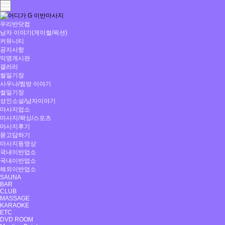
우리반닷컴
남자 이야기(게이썰/픽션)
커뮤니티
공지사항
익명게시판
갤러리
썰일기장
사우나/찜방 이야기
썰일기장
성인소설/남자이야기
마사지업소
마사지/왁싱/스포츠
마사지후기
묻고답하기
마사지동영상
국내이반업소
국내이반업소
해외이반업소
SAUNA
BAR
CLUB
MASSAGE
KARAOKE
ETC
DVD ROOM