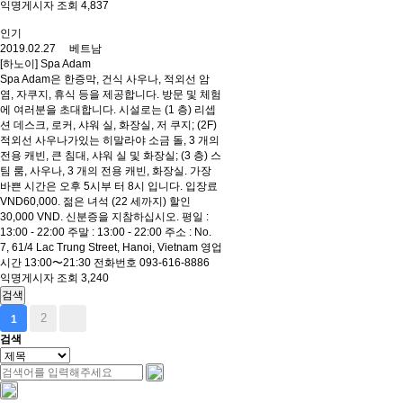
익명게시자 조회 4,837
인기
2019.02.27 베트남
[하노이] Spa Adam
Spa Adam은 한증막, 건식 사우나, 적외선 암
염, 자쿠지, 휴식 등을 제공합니다. 방문 및 체험
에 여러분을 초대합니다. 시설로는 (1 층) 리셉
션 데스크, 로커, 샤워 실, 화장실, 저 쿠지; (2F)
적외선 사우나가있는 히말라야 소금 돌, 3 개의
전용 캐빈, 큰 침대, 샤워 실 및 화장실; (3 층) 스
팀 룸, 사우나, 3 개의 전용 캐빈, 화장실. 가장
바쁜 시간은 오후 5시부 터 8시 입니다. 입장료
VND60,000. 젊은 녀석 (22 세까지) 할인
30,000 VND. 신분증을 지참하십시오. 평일 :
13:00 - 22:00 주말 : 13:00 - 22:00 주소 : No.
7, 61/4 Lac Trung Street, Hanoi, Vietnam 영업
시간 13:00〜21:30 전화번호 093-616-8886
익명게시자 조회 3,240
검색
2
1
검색