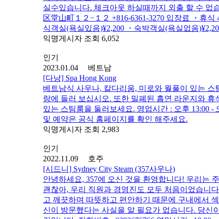
실수있습니다. 체크아웃 하실때까지 외출 할 수 없습니다. 주소 
区堂山町１２−１２ +816-6361-3270 입장료 ・휴식 4:00a
식객실(욕실있음)¥2,200 ・숙박객실(욕실없음)¥2,
익명게시자 조회 6,052
인기
2023.01.04 베트남
[다낭] Spa Hong Kong
베트남식 사우나, 칼다리움, 미로와 월풀이 있는 
랑에 들러 보십시오. 또한 밀폐된 흡연 라운지와 휴식
있는 스팀룸을 둘러보세요. 영업시간 : 오후 13:00 - 오후 22:00 
및 예약은 공식 홈페이지를 확인 해주세요.
익명게시자 조회 2,983
인기
2022.11.09 호주
[시드니] Sydney City Steam (357사우나)
안녕하세요, 357에 오신 것을 환영합니다! 우리는 주소
괜찮아, 우리 직원과 경영진도 모두 처음이었습니다
고 깨끗하며 따뜻하고 편안하기 때문에 구내에서 섹
신이 방문했다는 사실을 알 필요가 없습니다. 당신이