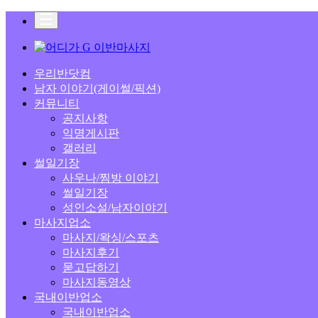
우리반닷컴
남자 이야기(게이썰/픽션)
커뮤니티
공지사항
익명게시판
갤러리
썰일기장
사우나/찜방 이야기
썰일기장
성인소설/남자이야기
마사지업소
마사지/왁싱/스포츠
마사지후기
묻고답하기
마사지동영상
국내이반업소
국내이반업소