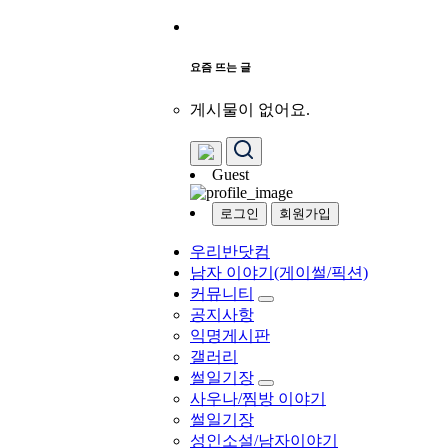
요즘 뜨는 글
게시물이 없어요.
Guest
로그인
회원가입
우리반닷컴
남자 이야기(게이썰/픽션)
커뮤니티
공지사항
익명게시판
갤러리
썰일기장
사우나/찜방 이야기
썰일기장
성인소설/남자이야기