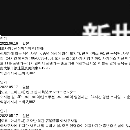
인기
2022.06.16 일본
[오사카 : 신이마미야역] 英都
신세계에 있는 게이 사우나. 중년 이상이 많이 모인다. 큰 방 (믹스 룸), 큰 목욕탕, 사
간 : 24시간 연락처 : 06-6633-1801 오시는 길 : 오사카 시영 지하철 사카이스 
보 11분 쓰텐카쿠에서 걸어서 쓰텐카쿠 혼도리를 직진하십시오. 이발관 앞의 골목을 왼쪽
府大阪市浪速区恵美須東1-19-17
익명게시자 조회 3,302
인기
2022.05.17 일본
[도쿄 : 고마고메] 켄코 센터 駒込ケンコーセンター
오시는 길 : JR 고마고메역/난보쿠선 고마고메역 영업시간 : 24시간 영업 스타일 : 가운
익명게시자 조회 2,992
인기
2022.05.17 일본
[도쿄 : 아사쿠사] 오오반 회관 店舗情報 아사쿠사점
아사쿠사에 위치한 사우나 및 숙박 시설. 모든 연령층이 이용하지만 중년층 손님이 많습니다