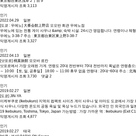
東京都台東区浅草２丁目９
익명게시자 조회 3,113
인기
2022.04.29 일본
[도쿄 : 우에노] 大番会館上野店 오오반 회관 우에노점
우에노에 있는 전통 게이 사우나 &amp; 숙박 시설. 24시간 영업합니다. 연령이나 체형에
우에노 3-38-7 주소 : 東京都台東区東上野3-38-7
익명게시자 조회 3,327
인기
2022.04.13 일본
[샷포로] 桃葉旅館 모모바 료칸
삿포로에서 가장 오래된 가게. 연령도 20대 전반부터 70대 전반까지 폭넓은 연령층으로 
～ 10:00 【토, 일, 공휴일】 18:00 ～ 11:00 휴무 없음 연령대 : 20대~60대 주
익명게시자 조회 3,730 댓글 2
인기
2019.02.27 일본
[도쿄] JIN-YA
이케부쿠로 (Ikebukuro) 지역의 컴팩트 사이즈 게이 사우나 및 아마도 도쿄에서 가장
식 사우나, 다양한 온도의 공동 욕실 및 옥상 누드가 있습니다. 외국인 인 외국인과 일본인에
19 Ikebukuro, Toshima, Tokyo, Japan 가는방법 : 가장 가까운 역 : Ikebukuro (Ex
익명게시자 조회 4,877
인기
2019.02.27 태국