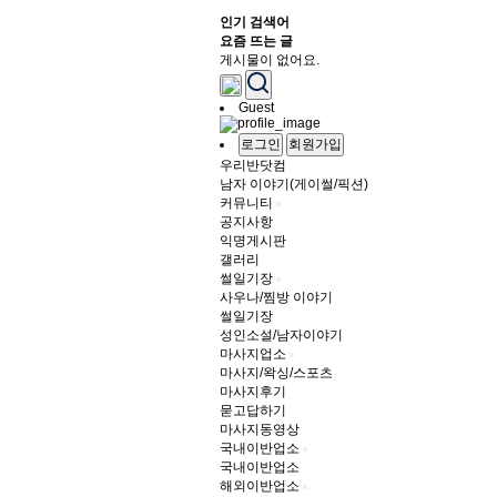
인기 검색어
요즘 뜨는 글
게시물이 없어요.
Guest
로그인
회원가입
우리반닷컴
남자 이야기(게이썰/픽션)
커뮤니티
공지사항
익명게시판
갤러리
썰일기장
사우나/찜방 이야기
썰일기장
성인소설/남자이야기
마사지업소
마사지/왁싱/스포츠
마사지후기
묻고답하기
마사지동영상
국내이반업소
국내이반업소
해외이반업소