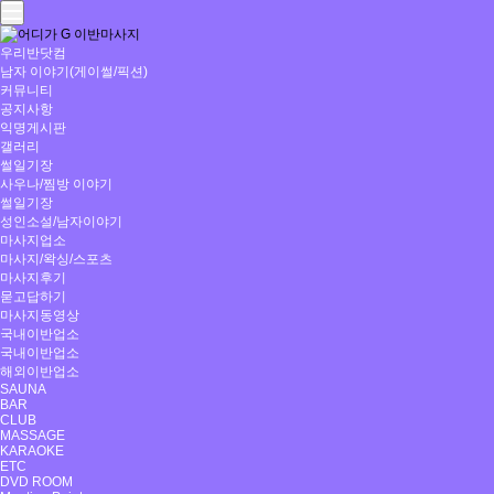
우리반닷컴
남자 이야기(게이썰/픽션)
커뮤니티
공지사항
익명게시판
갤러리
썰일기장
사우나/찜방 이야기
썰일기장
성인소설/남자이야기
마사지업소
마사지/왁싱/스포츠
마사지후기
묻고답하기
마사지동영상
국내이반업소
국내이반업소
해외이반업소
SAUNA
BAR
CLUB
MASSAGE
KARAOKE
ETC
DVD ROOM