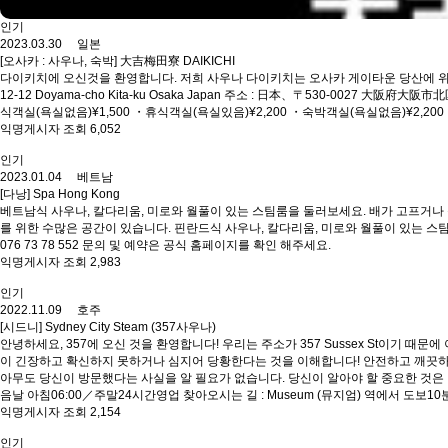
인기
2023.03.30 일본
[오사카 : 사우나, 숙박] 大吉梅田寮 DAIKICHI
다이키치에 오신것을 환영합니다. 저희 사우나 다이키치는 오사카 게이타운 당산에 위치
12-12 Doyama-cho Kita-ku Osaka Japan 주소 : 日本、〒530-0027 大阪府大阪市
식객실(욕실없음)¥1,500 ・휴식객실(욕실있음)¥2,200 ・숙박객실(욕실없음)¥2,2
익명게시자 조회 6,052
인기
2023.01.04 베트남
[다낭] Spa Hong Kong
베트남식 사우나, 칼다리움, 미로와 월풀이 있는 스팀룸을 둘러보세요. 배가 고프거나 
를 위한 수많은 공간이 있습니다. 핀란드식 사우나, 칼다리움, 미로와 월풀이 있는 스팀룸을 둘러보세요. 영
076 73 78 552 문의 및 예약은 공식 홈페이지를 확인 해주세요.
익명게시자 조회 2,983
인기
2022.11.09 호주
[시드니] Sydney City Steam (357사우나)
안녕하세요, 357에 오신 것을 환영합니다! 우리는 주소가 357 Sussex St이기 때
이 긴장하고 확신하지 못하거나 심지어 당황한다는 것을 이해합니다! 안전하고 깨끗하
아무도 당신이 방문했다는 사실을 알 필요가 없습니다. 당신이 알아야 할 중요한 것은 당신이
음날 아침06:00／주말24시간영업 찾아오시는 길 : Museum (뮤지엄) 역에서 도보10분, 월
익명게시자 조회 2,154
인기