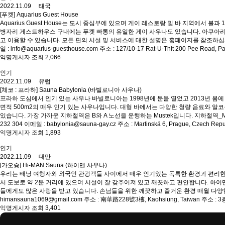
2022.11.09 태국
[푸켓] Aquarius Guest House
Aquarius Guest House는 도시 중심부에 있으며 게이 레스토랑 및 바 지역에서
병자리 게스트하우스 구내에는 푸켓 빠통의 유일한 게이 사우나도 있습니다. 아쿠아리
고 이용할 수 있습니다. 모든 편의 시설 및 서비스에 대한 설명은 홈페이지를 참조하십시오. 사우나 
일 : info@aquarius-guesthouse.com 주소 : 127/10-17 Rat-U-Thit 200 Pee Road, P
익명게시자 조회 2,066
인기
2022.11.09 유럽
[체코 : 프라하] Sauna Babylonia (바빌로니아 사우나)
프라하 도심에서 인기 있는 사우나 바빌로니아는 1998년에 문을 열었고 2013년 봄에
면적 500m2의 매우 인기 있는 사우나입니다. 대형 바에서는 다양한 청량 음료와 알
있습니다. 가장 가까운 지하철역은 B와 A 노선을 운행하는 Mustek입니다. 지하철역_Mustek
232 304 이메일 : babylonia@sauna-gay.cz 주소 : Martinská 6, Prague, Czech Repu
익명게시자 조회 1,893
인기
2022.11.09 대만
[가오슝] Hi-MAN Sauna (하이맨 사우나)
우리는 배낭 여행자와 외국인 관광객들 사이에서 매우 인기있는 독특한 환경과 편리한 
서 도보로 약 2분 거리에 있으며 시설이 잘 갖추어져 있고 깨끗하고 편안합니다. 하
들에게도 많은 사랑을 받고 있습니다. 손님들을 위한 깨끗하고 즐거운 환경 매월 다양한 이벤트
himansauna1069@gmail.com 주소 : 南華路228號3樓, Kaohsiung, Taiwan 주소 : 3층,
익명게시자 조회 3,401