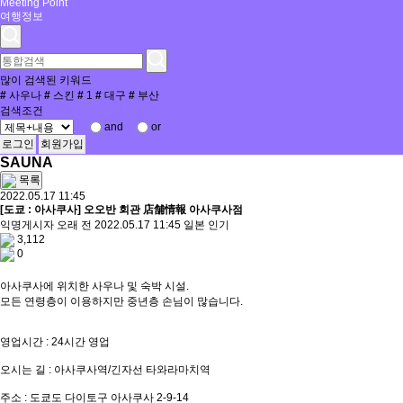
Meeting Point
여행정보
많이 검색된 키워드
#
사우나
#
스킨
#
1
#
대구
#
부산
검색조건
and
or
로그인
회원가입
SAUNA
목록
2022.05.17 11:45
[도쿄 : 아사쿠사] 오오반 회관 店舗情報 아사쿠사점
익명게시자
오래 전
2022.05.17 11:45
일본
인기
3,112
0
아사쿠사에 위치한 사우나 및 숙박 시설.
모든 연령층이 이용하지만 중년층 손님이 많습니다.
영업시간 : 24시간 영업
오시는 길 : 아사쿠사역/긴자선 타와라마치역
주소 : 도쿄도 다이토구 아사쿠사 2-9-14