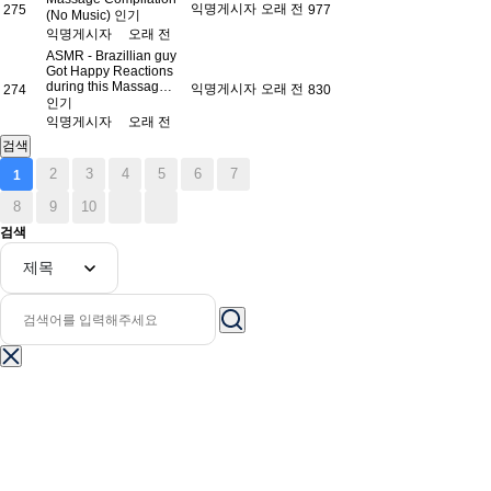
익명게시자
오래 전
275
977
(No Music)
인기
익명게시자
오래 전
ASMR - Brazillian guy
Got Happy Reactions
during this Massag…
익명게시자
오래 전
274
830
인기
익명게시자
오래 전
검색
2
3
4
5
6
7
1
8
9
10
검색