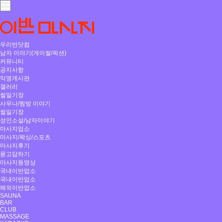
우리반닷컴
남자 이야기(게이썰/픽션)
커뮤니티
공지사항
익명게시판
갤러리
썰일기장
사우나/찜방 이야기
썰일기장
성인소설/남자이야기
마사지업소
마사지/왁싱/스포츠
마사지후기
묻고답하기
마사지동영상
국내이반업소
국내이반업소
해외이반업소
SAUNA
BAR
CLUB
MASSAGE