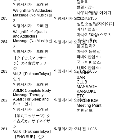
갤러리
익명게시자
오래 전
썰일기장
Weightlifter's Adductors
사우나/찜방 이야기
Massage (No Music)
인
썰일기장
285
익명게시자
오래 전
1,136
기
성인소설/남자이야기
익명게시자
오래 전
마사지업소
Weightlifter's Quads
마사지/왁싱/스포츠
and Adductors
마사지후기
Massage (No Music)
인
284
익명게시자
오래 전
1,315
묻고답하기
기
마사지동영상
익명게시자
오래 전
국내이반업소
【タイ古式マッサー
국내이반업소
ジ】タイ古式マッサー
해외이반업소
ジ
익명게시자
오래 전
283
1,055
SAUNA
Vol,3【PaknamTokyo】
BAR
인기
CLUB
익명게시자
오래 전
MASSAGE
ASMR Complete Body
KARAOKE
Massage Therapy |
ETC
ASMR For Sleep and
익명게시자
오래 전
282
1,105
DVD ROOM
Stre…
인기
Meeting Point
익명게시자
오래 전
여행정보
【睾丸マッサージ】タ
イ古式カルサイネイザ
ン
익명게시자
오래 전
281
1,036
Vol,6【PaknamTokyo】
【ENG SUB】
인기