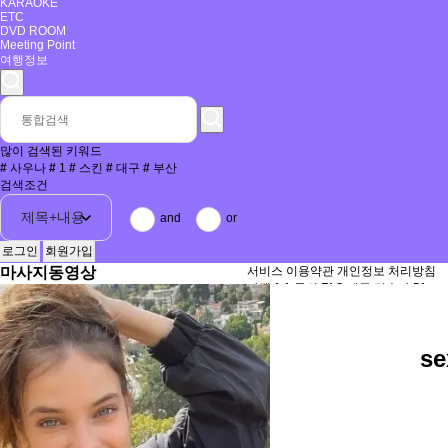
KARAOKE
ETC
DVD ROOM
Meeting Point
여행정보
많이 검색된 키워드
#
사우나
#
1
#
스킨
#
대구
#
부산
검색조건
and
or
로그인
회원가입
마사지동영상
서비스 이용약관
개인정보 처리방침
마켓
1:1 문의
FAQ
새글
접속자
51
se
서비스 이용약관
개인정보 처리방침
이반마사지
대표자 : 김성준
사업자등록번호 : 494-54-00775
개인정보책임자(이메일) : ivanplus@na