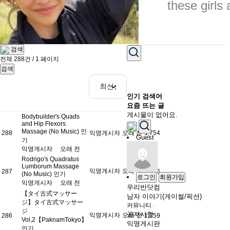
Copyright © 2019 이반마사지. All Righ
these girls 
검색
전체 288건 / 1 페이지
검색
인기 검색어
요즘 뜨는 글
게시물이 없어요.
Bodybuilder's Quads
and Hip Flexors
Massage (No Music)
인
288
익명게시자
오래 전
1,754
Guest
기
익명게시자
오래 전
Rodrigo's Quadratus
Lumborum Massage
익명게시자
오래 전
287
1,166
(No Music)
인기
로그인
회원가입
익명게시자
오래 전
우리반닷컴
【タイ古式マッサー
남자 이야기(게이썰/픽션)
ジ】タイ古式マッサー
커뮤니티
ジ
공지사항
익명게시자
오래 전
286
1,259
Vol,2【PaknamTokyo】
익명게시판
인기