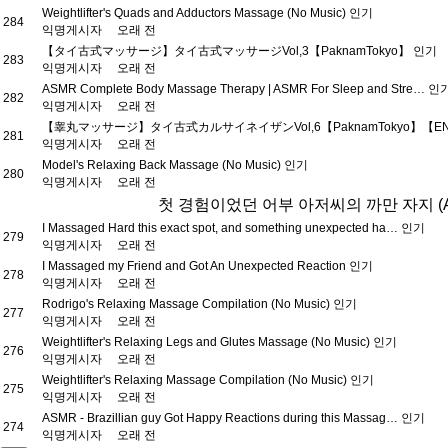
Weightlifter's Quads and Adductors Massage (No Music)
인기
284
익명게시자
오래 전
【タイ古式マッサージ】タイ古式マッサージVol,3【PaknamTokyo】
인기
283
익명게시자
오래 전
ASMR Complete Body Massage Therapy | ASMR For Sleep and Stre…
인
282
익명게시자
오래 전
【睾丸マッサージ】タイ古式カルサイネイザンVol,6【PaknamTokyo】【EN
281
익명게시자
오래 전
Model's Relaxing Back Massage (No Music)
인기
280
익명게시자
오래 전
첫 경험이었던 어부 아저씨의 까만 자지 (
I Massaged Hard this exact spot, and something unexpected ha…
인기
279
익명게시자
오래 전
I Massaged my Friend and Got An Unexpected Reaction
인기
278
익명게시자
오래 전
Rodrigo's Relaxing Massage Compilation (No Music)
인기
277
익명게시자
오래 전
Weightlifter's Relaxing Legs and Glutes Massage (No Music)
인기
276
익명게시자
오래 전
Weightlifter's Relaxing Massage Compilation (No Music)
인기
275
익명게시자
오래 전
ASMR - Brazillian guy Got Happy Reactions during this Massag…
인기
274
익명게시자
오래 전