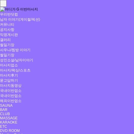
우리반닷컴
남자 이야기(게이썰/픽션)
커뮤니티
공지사항
익명게시판
갤러리
썰일기장
사우나/찜방 이야기
썰일기장
성인소설/남자이야기
마사지업소
마사지/왁싱/스포츠
마사지후기
묻고답하기
마사지동영상
국내이반업소
국내이반업소
해외이반업소
SAUNA
BAR
CLUB
MASSAGE
KARAOKE
ETC
DVD ROOM