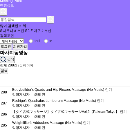
Meeting Point
여행정보
많이 검색된 키워드
#
사우나
#
스킨
#
1
#
대구
#
부산
검색조건
and
or
로그인
회원가입
마사지동영상
검색
전체 288건 / 1 페이지
검색
Bodybuilder's Quads and Hip Flexors Massage (No Music)
인기
288
익명게시자
오래 전
Rodrigo's Quadratus Lumborum Massage (No Music)
인기
287
익명게시자
오래 전
【タイ古式マッサージ】タイ古式マッサージVol,2【PaknamTokyo】
인기
286
익명게시자
오래 전
Weightlifter's Adductors Massage (No Music)
인기
285
익명게시자
오래 전