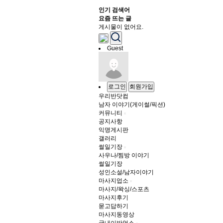
인기 검색어
요즘 뜨는 글
게시물이 없어요.
Guest
로그인
회원가입
우리반닷컴
남자 이야기(게이썰/픽션)
커뮤니티
공지사항
익명게시판
갤러리
썰일기장
사우나/찜방 이야기
썰일기장
성인소설/남자이야기
마사지업소
마사지/왁싱/스포츠
마사지후기
묻고답하기
마사지동영상