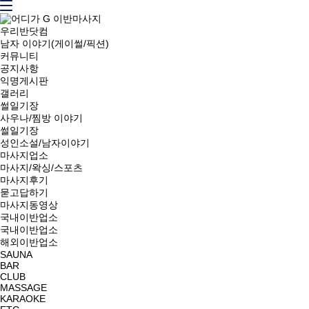
우리반닷컴
남자 이야기(게이썰/픽션)
커뮤니티
공지사항
익명게시판
갤러리
썰일기장
사우나/찜방 이야기
썰일기장
성인소설/남자이야기
마사지업소
마사지/왁싱/스포츠
마사지후기
묻고답하기
마사지동영상
국내이반업소
국내이반업소
해외이반업소
SAUNA
BAR
CLUB
MASSAGE
KARAOKE