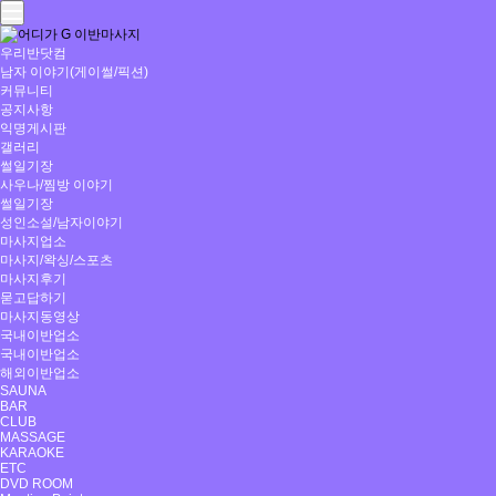
우리반닷컴
남자 이야기(게이썰/픽션)
커뮤니티
공지사항
익명게시판
갤러리
썰일기장
사우나/찜방 이야기
썰일기장
성인소설/남자이야기
마사지업소
마사지/왁싱/스포츠
마사지후기
묻고답하기
마사지동영상
국내이반업소
국내이반업소
해외이반업소
SAUNA
BAR
CLUB
MASSAGE
KARAOKE
ETC
DVD ROOM