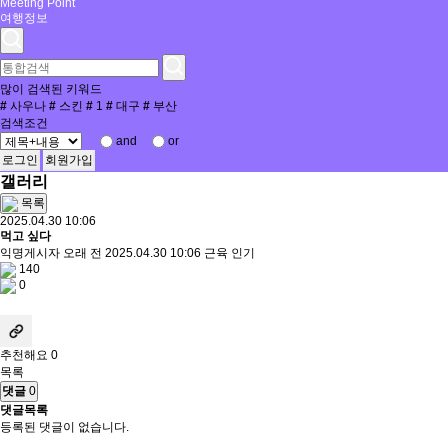
Meeting Point
여행정보
많이 검색된 키워드
#
사우나
#
스킨
#
1
#
대구
#
부산
검색조건
and
or
로그인
회원가입
갤러리
목록
2025.04.30 10:06
먹고 싶다
익명게시자
오래 전
2025.04.30 10:06
근육
인기
140
0
추천해요 0
목록
댓글
0
댓글목록
등록된 댓글이 없습니다.