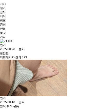
전체
셀카
근육
베어
청년
중년
만화
풍경
기타
인기
2025.08.28 셀카
한입만
익명게시자 조회 373
인기
2025.08.18 근육
알이 귀여 울듯