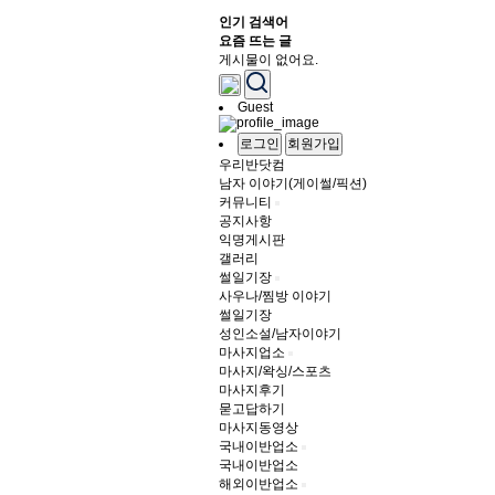
인기 검색어
요즘 뜨는 글
게시물이 없어요.
Guest
로그인
회원가입
우리반닷컴
남자 이야기(게이썰/픽션)
커뮤니티
공지사항
익명게시판
갤러리
썰일기장
사우나/찜방 이야기
썰일기장
성인소설/남자이야기
마사지업소
마사지/왁싱/스포츠
마사지후기
묻고답하기
마사지동영상
국내이반업소
국내이반업소
해외이반업소